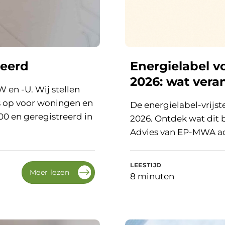
ceerd
Energielabel 
2026: wat vera
 en -U. Wij stellen
s op voor woningen en
De energielabel-vrijs
0 en geregistreerd in
2026. Ontdek wat dit 
Advies van EP-MWA ad
LEESTIJD
Meer lezen
8 minuten