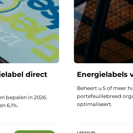
label direct
Energielabels 
Beheert u 5 of meer h
portefeuillebreed org
en bepalen in 2026.
optimaliseert.
en 6,1%.
LEESTIJD